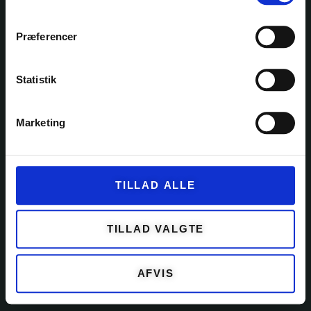
Præferencer
KATEGORIER
Statistik
GARN
Marketing
KITS
OPSKRIFTER
TILLAD ALLE
EVENTS
TILBEHØR
TILLAD VALGTE
KUNDESERVICE
AFVIS
OM GARNFRYD