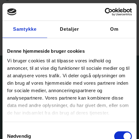
Garnfryds Silkemohair –
25 gr.
125,00
kr.
Samtykke
Detaljer
Om
Vælg muligheder
Denne hjemmeside bruger cookies
Vi bruger cookies til at tilpasse vores indhold og
annoncer, til at vise dig funktioner til sociale medier og til
at analysere vores trafik. Vi deler også oplysninger om
din brug af vores hjemmeside med vores partnere inden
for sociale medier, annonceringspartnere og
analysepartnere. Vores partnere kan kombinere disse
data med andre oplysninger, du har givet dem, eller som
de har indsamlet fra din brug af deres tjenester.
Ole Rømers Vej 60
2630 Taastrup
Samtykkevalg
30 82 76 30
Nødvendig
kontakt@garnfryd.dk