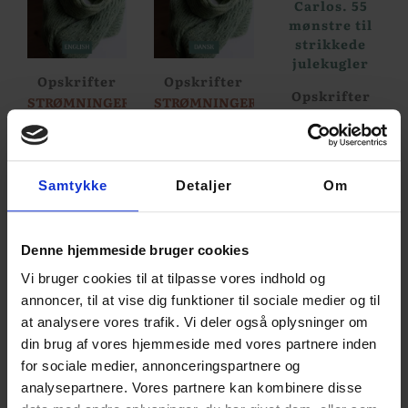
Opskrifter
Opskrifter
Opskrifter
STRØMNINGER
STRØMNINGER
JULEKUGLER
ENG –
–
AF ARNE OG...
DANISH...
STRIKKEOPSKRIFT
299,00
kr.
40,00
kr.
40,00
kr.
199,00
kr.
Samtykke
Detaljer
Om
Kits
Opskrifter
Denne hjemmeside bruger cookies
JULEHJERTER
JULEHJERTER
Vi bruger cookies til at tilpasse vores indhold og
I LAMMEULD
I LAMMEULD
–...
–...
annoncer, til at vise dig funktioner til sociale medier og til
100,00
kr.
30,00
kr.
at analysere vores trafik. Vi deler også oplysninger om
din brug af vores hjemmeside med vores partnere inden
for sociale medier, annonceringspartnere og
analysepartnere. Vores partnere kan kombinere disse
Opskrifter