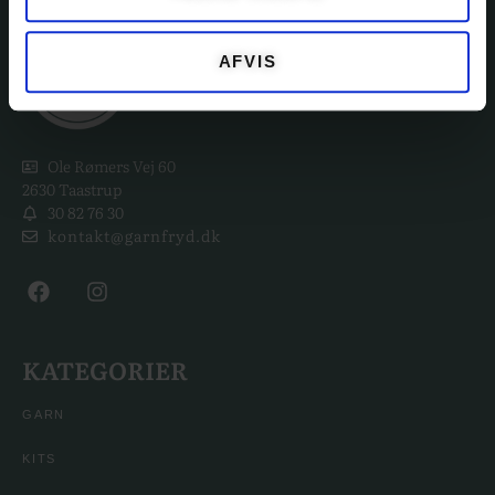
AFVIS
Ole Rømers Vej 60
2630 Taastrup
30 82 76 30
kontakt@garnfryd.dk
KATEGORIER
GARN
KITS