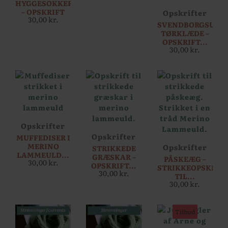
HYGGESOKKER
– OPSKRIFT
Opskrifter
30,00
kr.
SVENDBORGSUND
TØRKLÆDE –
OPSKRIFT...
30,00
kr.
Opskrifter
Opskrifter
MUFFEDISER I
MERINO
Opskrifter
STRIKKEDE
LAMMEULD...
GRÆSKAR –
PÅSKEÆG –
30,00
kr.
OPSKRIFT...
STRIKKEOPSKRIF
30,00
kr.
TIL...
30,00
kr.
Tilbud