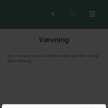
0
Vævning
Her er en samling af Garnfryds projektopskrifter særligt
egnet vævning