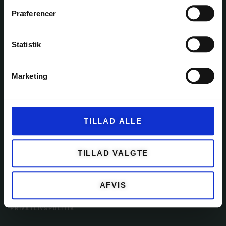
Præferencer
KATEGORIER
Statistik
GARN
KITS
Marketing
OPSKRIFTER
EVENTS
TILLAD ALLE
TILBEHØR
TILLAD VALGTE
KUNDESERVICE
AFVIS
OM GARNFRYD
PRIVATLIVSPOLITIK