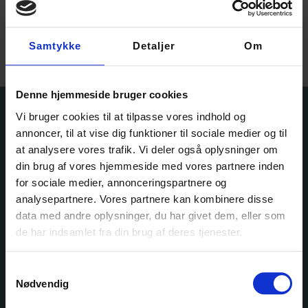
Opskrifter
CHRISTIANSMINDE
TØRKLÆDE –
Samtykke
Detaljer
Om
OPSKRIFT...
30,00
kr.
Denne hjemmeside bruger cookies
Vi bruger cookies til at tilpasse vores indhold og
annoncer, til at vise dig funktioner til sociale medier og til
at analysere vores trafik. Vi deler også oplysninger om
din brug af vores hjemmeside med vores partnere inden
for sociale medier, annonceringspartnere og
analysepartnere. Vores partnere kan kombinere disse
data med andre oplysninger, du har givet dem, eller som
Ole Rømers Vej 60
de har indsamlet fra din brug af deres tjenester.
2630 Taastrup
30 82 76 30
kontakt@garnfryd.dk
Samtykkevalg
Nødvendig