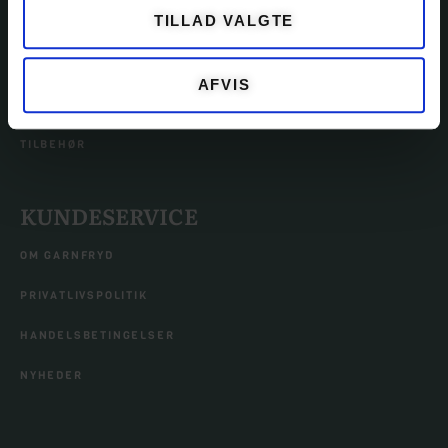
TILLAD VALGTE
KITS
OPSKRIFTER
AFVIS
EVENTS
TILBEHØR
KUNDESERVICE
OM GARNFRYD
PRIVATLIVSPOLITIK
HANDELSBETINGELSER
NYHEDER