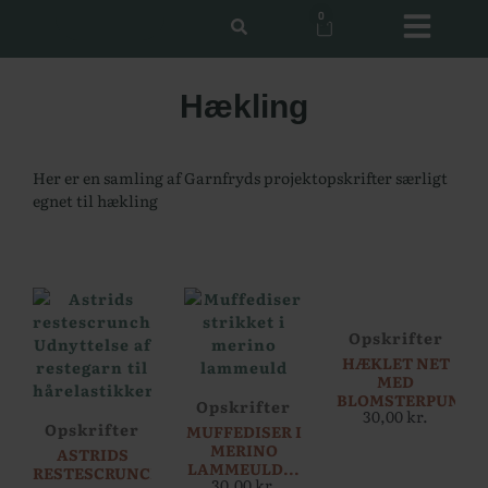
0
Hækling
Her er en samling af Garnfryds projektopskrifter særligt
egnet til hækling
Opskrifter
HÆKLET NET
MED
BLOMSTERPUNG..
Opskrifter
30,00
kr.
Opskrifter
MUFFEDISER I
MERINO
ASTRIDS
LAMMEULD...
RESTESCRUNCHIES
30,00
kr.