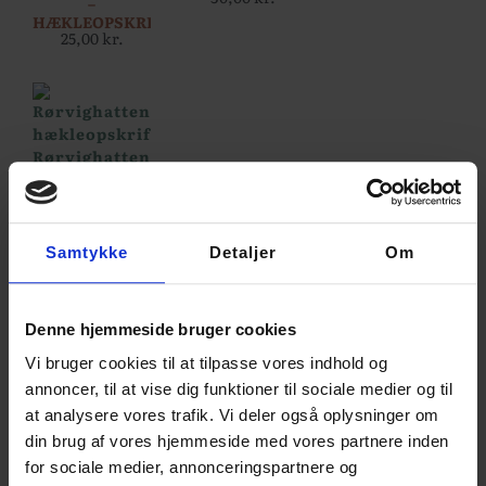
–
HÆKLEOPSKRIFT...
25,00
kr.
Samtykke
Detaljer
Om
Denne hjemmeside bruger cookies
Vi bruger cookies til at tilpasse vores indhold og
Opskrifter
annoncer, til at vise dig funktioner til sociale medier og til
RØRVIGHATTEN
at analysere vores trafik. Vi deler også oplysninger om
HÆKLEOPSKRIFT
– PRINTET
din brug af vores hjemmeside med vores partnere inden
30,00
kr.
for sociale medier, annonceringspartnere og