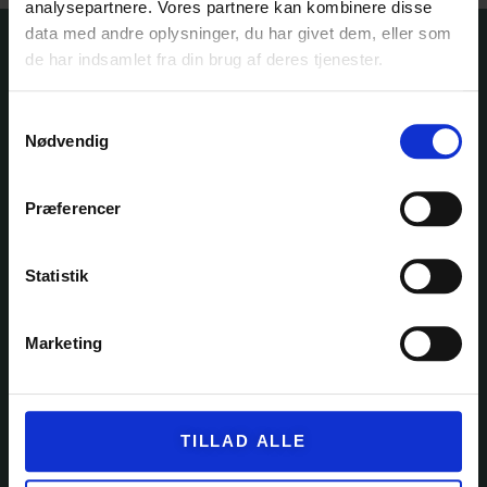
analysepartnere. Vores partnere kan kombinere disse
data med andre oplysninger, du har givet dem, eller som
de har indsamlet fra din brug af deres tjenester.
Samtykkevalg
Nødvendig
Præferencer
Ole Rømers Vej 60
2630 Taastrup
30 82 76 30
Statistik
kontakt@garnfryd.dk
Marketing
KATEGORIER
TILLAD ALLE
GARN