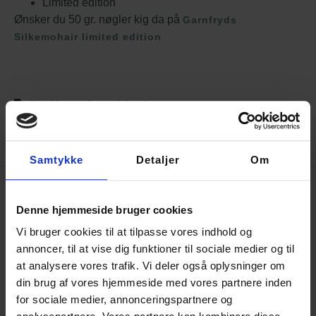
Limited edition
Ønsker du 50 gr. nøgler kig da på
Garnfryds
Silkemohair limited edition
Hvad koster forsendelsen?
BESKRIVELSE
VASKE ANVISNING
Samtykke
Detaljer
Om
Beskrivelse
Denne hjemmeside bruger cookies
Plantefarvet Silkemohair
Vi bruger cookies til at tilpasse vores indhold og
annoncer, til at vise dig funktioner til sociale medier og til
GARNFRYDS SILKEMOHAIR ER FARVET
at analysere vores trafik. Vi deler også oplysninger om
MED NATURENS MATERIALER I
din brug af vores hjemmeside med vores partnere inden
NATURENS UNIKKE FARVER.
for sociale medier, annonceringspartnere og
Garnet er farvet i hånden, med planter og