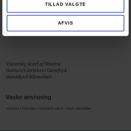
TILLAD VALGTE
AFVIS
Vintersky Scarf af Ninette
Hartwich strikket i Garnfryd
Handdyed Silkmohair
Vaske anvisning
Vaskes i hånden i lunkent vand, med uldsæbe