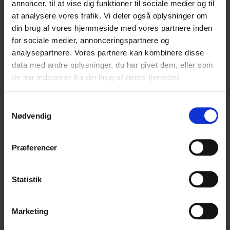
annoncer, til at vise dig funktioner til sociale medier og til
at analysere vores trafik. Vi deler også oplysninger om
NYHEDER I SHOPPEN
din brug af vores hjemmeside med vores partnere inden
for sociale medier, annonceringspartnere og
analysepartnere. Vores partnere kan kombinere disse
data med andre oplysninger, du har givet dem, eller som
de har indsamlet fra din brug af deres tjenester.
Samtykkevalg
Nødvendig
Præferencer
Skovly Alpaca garn
Gå og farv – workshop d. 5.
september
225,00
kr.
750,00
kr.
Statistik
VÆLG MULIGHEDER
TILFØJ TIL KURV
Marketing