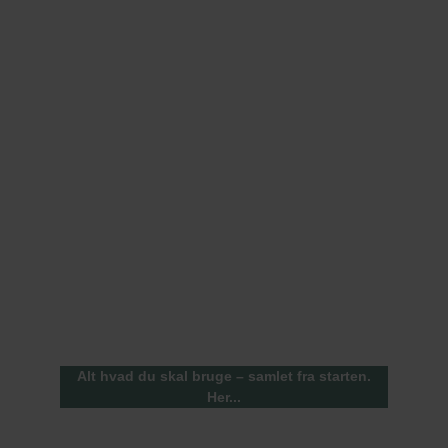
Kits
Alt hvad du skal bruge – samlet fra starten.
Her...