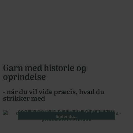
Garn med historie og
oprindelse
- når du vil vide præcis, hvad du
strikker med
Garn
Godt håndværk starter med det rigtige garn. Her
finder du...