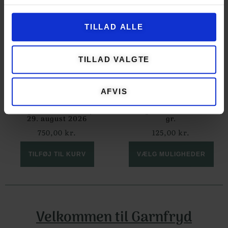
TILLAD ALLE
TILLAD VALGTE
AFVIS
Gå og farv – workshop d.
Garnfryds Silkemohair – 25
29. august 2026
gr.
750,00
kr.
125,00
kr.
TILFØJ TIL KURV
VÆLG MULIGHEDER
Velkommen til Garnfryd