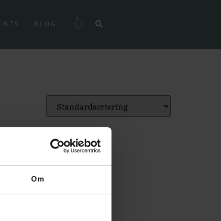
0
ENTS
BLOG
Om