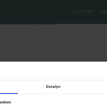
er - Kashmir Lux
ux
TILBEHØR
EV
ng merino (first-cut), 5 % Cashmere.
Detaljer
ookies