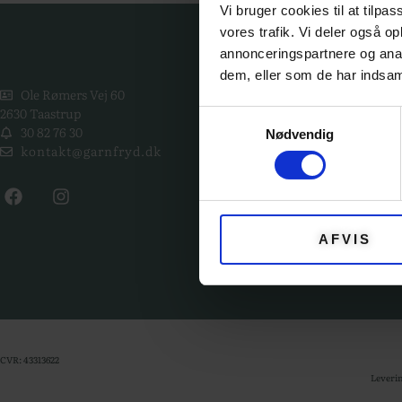
Vi bruger cookies til at tilpas
vores trafik. Vi deler også 
KATE
annonceringspartnere og anal
dem, eller som de har indsaml
Ole Rømers Vej 60
2630 Taastrup
GARN
Samtykkevalg
30 82 76 30
Nødvendig
kontakt@garnfryd.dk
KITS
OPSKRI
EVENTS
AFVIS
TILBEH
CVR: 43313622
Leverin