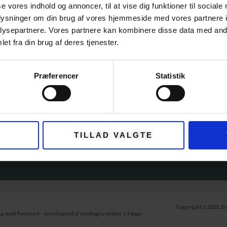
se vores indhold og annoncer, til at vise dig funktioner til sociale
oplysninger om din brug af vores hjemmeside med vores partnere i
GORIER
KUNDESERV
ysepartnere. Vores partnere kan kombinere disse data med andr
et fra din brug af deres tjenester.
OM GARNFRYD
Præferencer
Statistik
PRIVATLIVSPOLIT
FTER
HANDELSBETING
NYHEDER
TILLAD VALGTE
ØR
Copyright © 2022.
D
g med Postnord – leveringstid af modtagne ordrer 1-3 dage