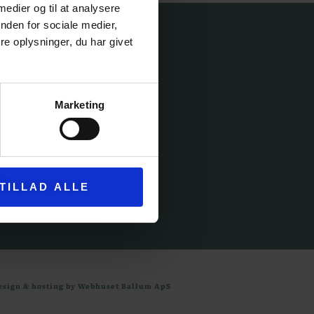
 medier og til at analysere
nden for sociale medier,
ICE
e oplysninger, du har givet
Marketing
IK
ELSER
TILLAD ALLE
esign & hosting by Webhuset Ballum ApS