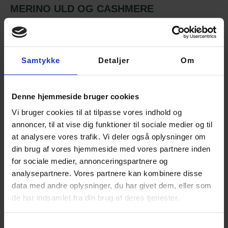
MERINO ULD OG CASHMERE
Når Kashmir Lux fra
fam. Davidsen
vaskes folder den sig ud
og bliver noget tykkere end man oplever den på spolen. Derfor
er det også vigtigt at vaske ens strikke prøve for at vurdere den
Samtykke
Detaljer
Om
korrekt inden man går i gang med at strikke.
OBS! Farvenavnene er de engelske som de findes hos Knoll
Yarns.
Denne hjemmeside bruger cookies
Med en løbelængde på 1000 m. pr. 50 g. er der mange
Vi bruger cookies til at tilpasse vores indhold og
muligheder for at kombinere med dette garn. Man kan strikke
annoncer, til at vise dig funktioner til sociale medier og til
den med som medløbertråd, eller dobbeltgarn. Kashmir lux og
at analysere vores trafik. Vi deler også oplysninger om
lambswool på pind 3-3,5 mm. (vejl.) rammer en strikkefasthed
din brug af vores hjemmeside med vores partnere inden
der går til mange opskrifter. Kashmir Lux kan også anvendes til
spindelvævstynde lace sjaler.
for sociale medier, annonceringspartnere og
analysepartnere. Vores partnere kan kombinere disse
Brug for eksempel Kashmir Lux til Garnfryds og Made by Annies
data med andre oplysninger, du har givet dem, eller som
eget tørklæde design,
Thurø Tørklæde
eller
de har indsamlet fra din brug af deres tjenester.
Svendborgsund Tørklædet.
Samtykkevalg