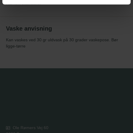
REACH standard.
Vaske anvisning
Kan vaskes ved 30 gr uldvask på 30 grader vaskepose. Bør
ligge-tørre
Ole Rømers Vej 60