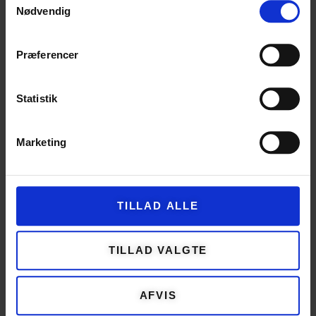
Nødvendig
Præferencer
Statistik
Marketing
Thurø Tørklæde strikket i nr. 11 i to tråde
TILLAD ALLE
Kashmir Lux i farven brun.
ENGELSK PRODUCERET FRA KNOLL
TILLAD VALGTE
YARNS
Kashmir Lux er produceret hos
Knoll Yarns
i Ilkley i Yorkshire i
England. Hos Knoll Yarns bruger de kun 100% naturlige fibre og
AFVIS
de farver der bruges til farvning lever op til den
Europæiske