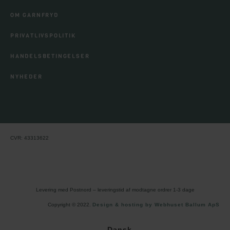
OM GARNFRYD
PRIVATLIVSPOLITIK
HANDELSBETINGELSER
NYHEDER
CVR: 43313622
Levering med Postnord – leveringstid af modtagne ordrer 1-3 dage
Copyright © 2022.
Design & hosting by Webhuset Ballum ApS
Dansk