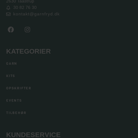
2630 Taastrup
30 82 76 30
kontakt@garnfryd.dk
KATEGORIER
GARN
KITS
OPSKRIFTER
EVENTS
TILBEHØR
KUNDESERVICE