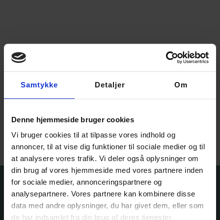
Samtykke
Detaljer
Om
Forest Fairy – Garnpakke
600,00
kr.
–
975,00
kr.
Denne hjemmeside bruger cookies
Vælg muligheder
Vi bruger cookies til at tilpasse vores indhold og
annoncer, til at vise dig funktioner til sociale medier og til
at analysere vores trafik. Vi deler også oplysninger om
din brug af vores hjemmeside med vores partnere inden
for sociale medier, annonceringspartnere og
analysepartnere. Vores partnere kan kombinere disse
data med andre oplysninger, du har givet dem, eller som
de har indsamlet fra din brug af deres tjenester.