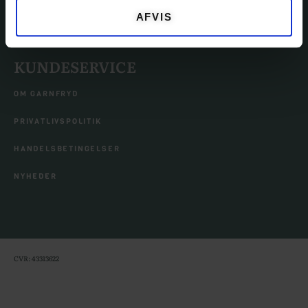
AFVIS
TILBEHØR
KUNDESERVICE
OM GARNFRYD
PRIVATLIVSPOLITIK
HANDELSBETINGELSER
NYHEDER
CVR: 43313622