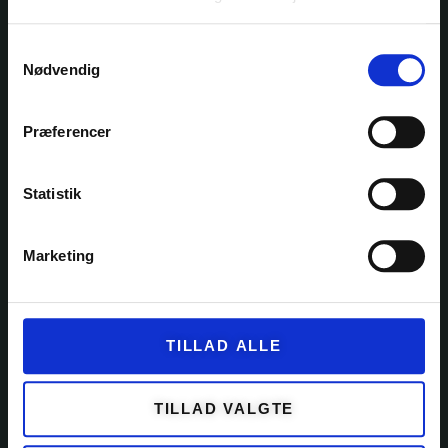
Samtykkevalg
Nødvendig
Ole Rømers Vej 60
2630 Taastrup
30 82 76 30
Præferencer
kontakt@garnfryd.dk
Statistik
Marketing
KATEGORIER
GARN
TILLAD ALLE
KITS
OPSKRIFTER
TILLAD VALGTE
EVENTS