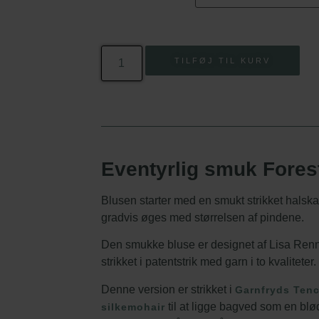
TILFØJ TIL KURV
Eventyrlig smuk Forest
Blusen starter med en smukt strikket halsk
gradvis øges med størrelsen af pindene.
Den smukke bluse er designet af Lisa Renn
strikket i patentstrik med garn i to kvaliteter.
Denne version er strikket i
Garnfryds Tenc
til at ligge bagved som en blø
silkemohair