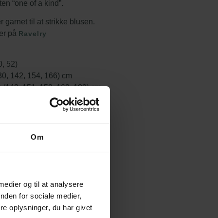
en “one of a kind”.
garnet til at strikke blusen.
ler på
Ravelry
0, 52)
30, 142, 154, 166) cm
 (142, 151, 158, 168, 180) cm
, 66) cm
ohair, 28% silke, 420 m / 50 g,
el – 400 m/100 gr.
Om
) nøgler. Her anvendt fv. Papaya,
anvendt fv. Vild Rose
 A. og at Garn B er ensfarvet
eforskel vil mønsteret træde
 medier og til at analysere
ven Papaya.
nden for sociale medier,
e oplysninger, du har givet
gger mellem to størrelser – så