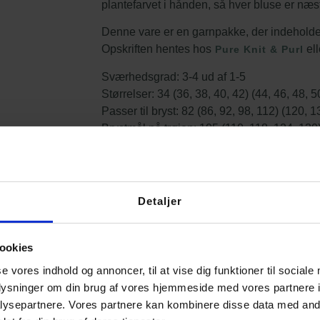
plantefarvet i hånden, så hver bluse er næst
Denne vare er en garnpakke, der indeholder 
Opskriften hentes hos
el
Pure Knit & Purl
Sværhedsgrad:
3-4 ud af 1-5
Størrelser:
34 (36, 38, 40, 42) (44, 46, 48, 5
Passer til bryst:
82 (86, 92, 98, 112) (120, 1
Brystmål på trøjen:
105 (110, 118, 124, 130)
Længde:
48 (50, 52, 54, 56) (58, 60, 62, 64
Garn:
A – Garnfryds Silkemohair – 72% kid m
B – Garnfryds Tencel S (100% Lyocell/Tenc
Detaljer
Garnforbrug:
A – 1 (1, 2, 2, 2) (2, 3, 3, 3, 4
B – 1 (1, 1, 1, 1) (2, 2, 3, 3, 3) nøgler. Her 
ookies
Det anbefales, at Garn B er lysere end Garn
eller næsten ensfarvet. Med en tydelig farv
se vores indhold og annoncer, til at vise dig funktioner til sociale
tydeligt frem. Modellen på billedet er i far
oplysninger om din brug af vores hjemmeside med vores partnere i
ysepartnere. Vores partnere kan kombinere disse data med andr
Tips angående valg af størrelser :
Hvis du li