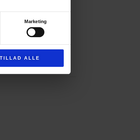
idt og modellen er stor.
ser: Str. 38-42 med 1 nøgle
Marketing
ed 2 nøgler tencel og 3 nøgler
TILLAD ALLE