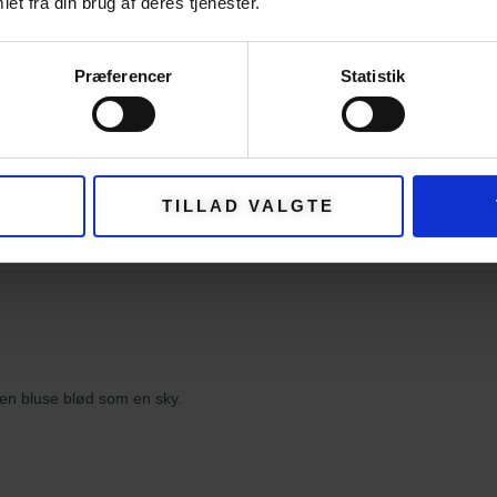
et fra din brug af deres tjenester.
vælg den mindste da maskerne vil give sig l
I disse kits kan du vælge mellem to størrel
Præferencer
Statistik
tencel og 2 nøgler silkemohair og str. 46 m
silkemohair.
Hvad koster forsendelsen?
TILLAD VALGTE
du en bluse blød som en sky.