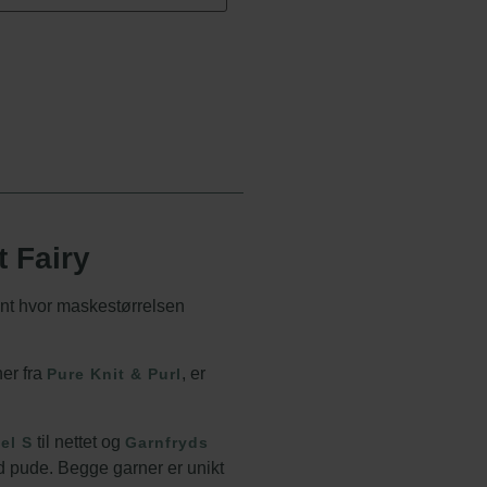
 Fairy
ant hvor maskestørrelsen
er fra
, er
Pure Knit & Purl
til nettet og
el S
Garnfryds
d pude. Begge garner er unikt