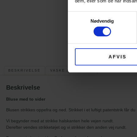
dem, eller som de har indsaml
Samtykkevalg
Nødvendig
AFVIS
BESKRIVELSE
VASKE ANVISNING
Beskrivelse
Bluse med to sider
Blusen strikkes oppefra og ned. Strikket i et luftigt patentstrik får 
Vi begynder med at strikke halskanten hele vejen rundt.
Derefter vendes strikketøjet og vi strikker den anden vej rundt.