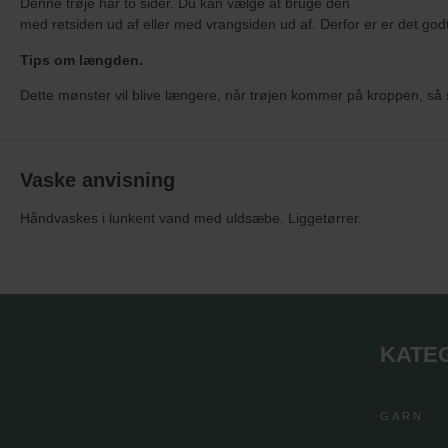
Denne trøje har to sider. Du kan vælge at bruge den
med retsiden ud af eller med vrangsiden ud af. Derfor er er det godt 
Tips om længden.
Dette mønster vil blive længere, når trøjen kommer på kroppen, så 
Vaske anvisning
Håndvaskes i lunkent vand med uldsæbe. Liggetørrer.
KATE
GARN