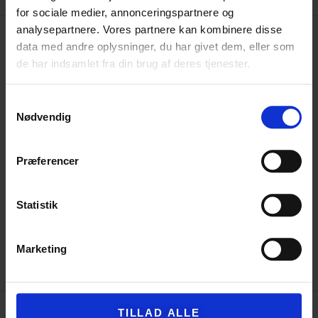
BESKRIVELSE
VASKE ANVISNING
for sociale medier, annonceringspartnere og
analysepartnere. Vores partnere kan kombinere disse
Beskrivelse
data med andre oplysninger, du har givet dem, eller som
de har indsamlet fra din brug af deres tjenester.
Opskriften indeholder en videovejledning i hvordan man hækler
rundt om elastikken:
Samtykkevalg
Nødvendig
Præferencer
Statistik
Marketing
TILLAD ALLE