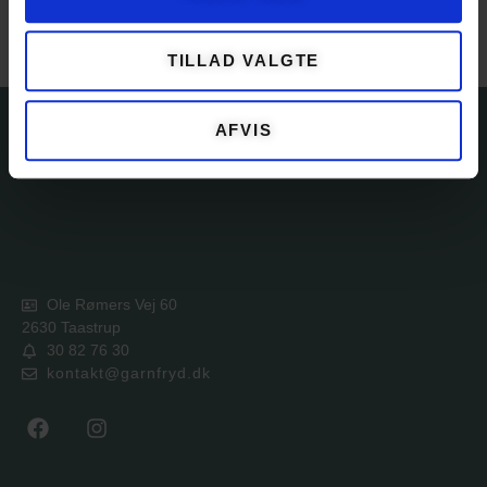
Vaske anvisning
TILLAD VALGTE
AFVIS
Ole Rømers Vej 60
2630 Taastrup
30 82 76 30
kontakt@garnfryd.dk