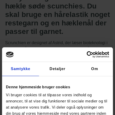
hækle søde scunchies. Du
skal bruge en hårelastik noget
restegarn og en hæklenål der
passer til garnet.
Scrunchien er designet af Astrid, der læser bioteknologi i
Aalborg. Når du køber en scrunchie opskrift går salget til
Astrid.
Opskriften kan købes til download. Vælg følgende
Samtykke
Detaljer
Om
forsendelsestype: “Ingen forsendelse. Gælder kun for
opskrifter som er mulige at købe som download. Dette er
tydeligt angivet ved opskriften”.
Denne hjemmeside bruger cookies
Vi bruger cookies til at tilpasse vores indhold og
Hvad koster forsendelsen?
annoncer, til at vise dig funktioner til sociale medier og til
at analysere vores trafik. Vi deler også oplysninger om
din brug af vores hjemmeside med vores partnere inden