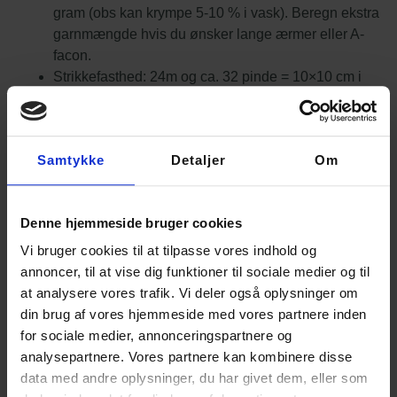
gram (obs kan krympe 5-10 % i vask). Beregn ekstra
garnmængde hvis du ønsker lange ærmer eller A-
facon.
Strikkefasthed: 24m og ca. 32 pinde = 10×10 cm i
glatstrikning
Anbefalet pind: Rundpinde 3 og 3,5mm 40 -80 cm –
evt. strømpepinde til ærmer
Samtykke
Detaljer
Om
Blusen strikkes oppefra og ned, og kan strikkes helt lige
eller med A-facon. Halsen og ærmerne er indrammet af
en sød kant med retriller, og raglanudtagningerne er lavet
Denne hjemmeside bruger cookies
med et fint hulmønster der giver nogle smukke linjer på
blusen. Selve blusen er glatstrikket, men ned langs
Vi bruger cookies til at tilpasse vores indhold og
ærmerne er der et smukt hulmønster. Blusen er perfekt
annoncer, til at vise dig funktioner til sociale medier og til
sommerstrik til et bomuldsgarn med lidt tyngde i.
at analysere vores trafik. Vi deler også oplysninger om
din brug af vores hjemmeside med vores partnere inden
Opskriften koster 60,- kr. Prisen for opskriften er
for sociale medier, annonceringspartnere og
inkluderet i den samlede pris.
analysepartnere. Vores partnere kan kombinere disse
data med andre oplysninger, du har givet dem, eller som