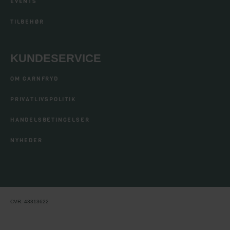
EVENTS
TILBEHØR
KUNDESERVICE
OM GARNFRYD
PRIVATLIVSPOLITIK
HANDELSBETINGELSER
NYHEDER
CVR: 43313622