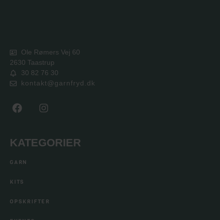
Ole Rømers Vej 60
2630 Taastrup
30 82 76 30
kontakt@garnfryd.dk
KATEGORIER
GARN
KITS
OPSKRIFTER