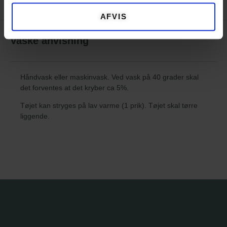
AFVIS
Vaske anvisning
Håndvask eller maskinvask. Ved vask på 40 grader skal
det forventes at det kryber ca 5%.
Tøjet kan stryges på lav varme (1 prik). Tøjet skal tørre
liggende.