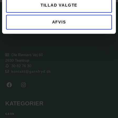
TILLAD VALGTE
AFVIS
Ole Rømers Vej 60
2630 Taastrup
30 82 76 30
kontakt@garnfryd.dk
KATEGORIER
GARN