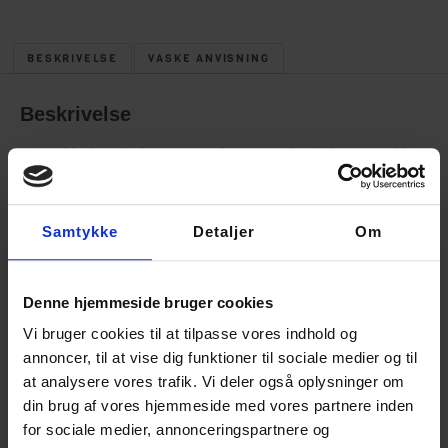
BESKRIVELSE
VASKE ANVISNING
Beskrivelse
Strikkekit med opskrifter til
julekugler med
Arne og Carlos
Samtykke
Detaljer
Om
Sammen med garn til en masse strikkede
julekugler
Denne hjemmeside bruger cookies
Kuglerne strikkes på strømpepinde og oftest gentager mønstret
sig når man strikker rundt. Der strikkes ret hele vejen og
Vi bruger cookies til at tilpasse vores indhold og
undervejs skal der tages ud og siden ind.
annoncer, til at vise dig funktioner til sociale medier og til
Julekuglerne egner sig rigtigt godt til let øvede, da man strikker
at analysere vores trafik. Vi deler også oplysninger om
meget småt og stramt.
din brug af vores hjemmeside med vores partnere inden
for sociale medier, annonceringspartnere og
Kittet inkluderer bog med opskrifter og et nøgle rødt og et nøgle