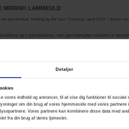
DE MERINO LAMMEULD
rste garnfestival, Knitting by the Sea i Faaborg i april 2023. I denne ver
(1 bundfarve og 1 mønsterfarve), som garnmængden nedenfor er beregne
 bundfarve på bærestykket og 2 mønsterfarver). Kittet vil da indeholde
Detaljer
S
M
L
XL
ookies
6
7
7
8
se vores indhold og annoncer, til at vise dig funktioner til sociale
oplysninger om din brug af vores hjemmeside med vores partnere i
2
2
2
2
ysepartnere. Vores partnere kan kombinere disse data med andr
et fra din brug af deres tjenester.
1
1
1
1