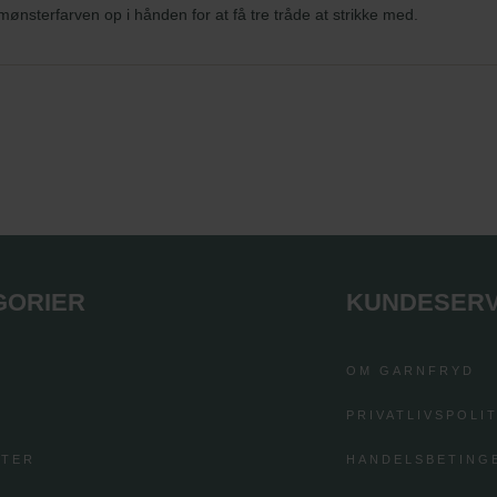
ønsterfarven op i hånden for at få tre tråde at strikke med.
GORIER
KUNDESERV
OM GARNFRYD
PRIVATLIVSPOLIT
FTER
HANDELSBETING