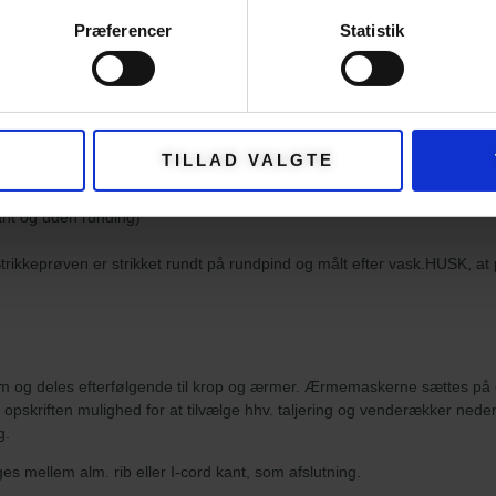
9
10
10
11
Præferencer
Statistik
 to mønsterfarver: Topaz/Hvid/Clementine/Citrus.
roduct-page/faaborg-sweater-dansk
TILLAD VALGTE
24 (124-134) cm
ant og uden runding)
Strikkeprøven er strikket rundt på rundpind og målt efter vask.HUSK, at
ram og deles efterfølgende til krop og ærmer. Ærmemaskerne sættes på 
i opskriften mulighed for at tilvælge hhv. taljering og venderækker neder
g.
es mellem alm. rib eller I-cord kant, som afslutning.