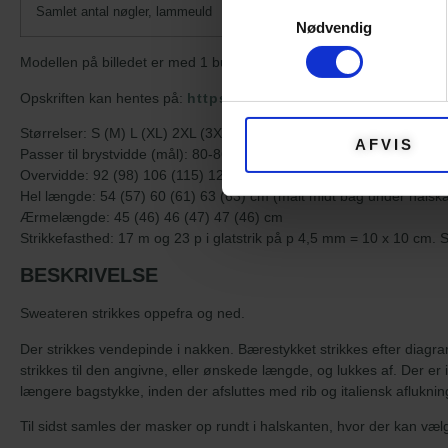
Samtykkevalg
Samlet antal nøgler, lammeuld
Nødvendig
Modellen på billedet er med 1 bundfarve, 1 bundfarve i mønster og
Opskriften kan hentes på:
https://www.rimmendesign.com/p
Størrelser: S (M) L (XL) 2XL (3XL)
AFVIS
Passer til brystvidde (mål): 80-86 (86-94) 94-102 (102-110) 110-1
Overvidde: 92 (98) 106 (115) 128 (138) cm
Hel længde: 54 (57) 60 (61) 63 (63) cm (målt midt bag under halsk
Ærmelængde: 45 (46) 46 (47) 47 (46) cm
Strikkefasthed: 17 m og 23 p i glatstrik på p 4,5 mm = 10 x 10 cm. 
BESKRIVELSE
Sweateren strikkes oppefra og ned.
Der strikkes vendepinde i nakken. Bærestykket strikkes efter diag
strikkes til den angivne, eller ønskede længde, og lukkes af. Der er 
længere bagstykke, inden der afsluttes med rib og italiensk afluknin
Til sidst samles der masker op rundt i halskanten, hvor der kan vælg