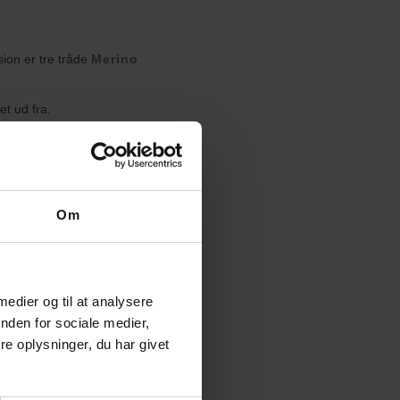
sion er tre tråde
Merino
t ud fra.
 et nøgle i en ekstra farve, hvilket
Om
2XL
3XL
8
11
 medier og til at analysere
nden for sociale medier,
2
3
e oplysninger, du har givet
1
1