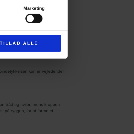
11
15
Marketing
TILLAD ALLE
 pindetykkelsen kun er vejledende!
en tråd og hviler, mens kroppen
st på ryggen, for at forme et