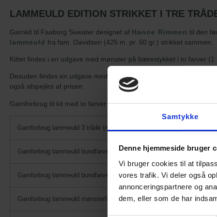
LAMMEULD EDITION STRIKKET I TRE TRÅ
Garnkit til Faaborg Sweater designet af
Hanne Rimmen
til den fø
lammeuld
fra fam. Davidsen (425 m. pr. 50 gr.) strikket sammen.
Kittet findes i en udgave med mønster på bærestykket i to farver 
Desuden findes en udgave med mønster på bærestykket i tre farver (1
også afspejles af prisen.
Garnforbrug til kit med to farver i mønster:
Samtykke
Garnforbrug lammeuld 3 tråde (nøgler):
Denne hjemmeside bruger c
Garnforbrug lammeuld bundfarve
Vi bruger cookies til at tilpas
vores trafik. Vi deler også 
Garnforbrug lammeuld bundfarve, bærestykke
annonceringspartnere og anal
dem, eller som de har indsaml
Garnforbrug lammeuld mønsterfarve