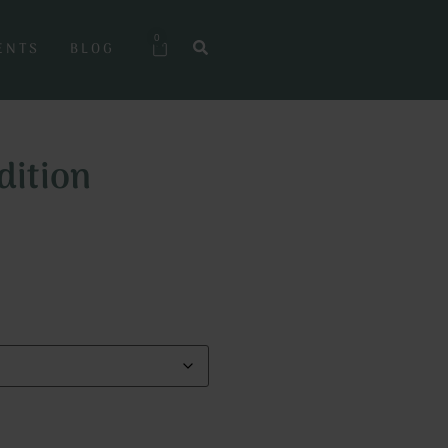
0
ENTS
BLOG
dition