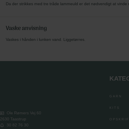
Da der strikkes med tre tråde lammeuld er det nødvendigt at vinde m
Vaske anvisning
Vaskes i hånden i lunken vand. Liggetørres.
KATE
GARN
KITS
Ole Rømers Vej 60
2630 Taastrup
OPSKRI
30 82 76 30