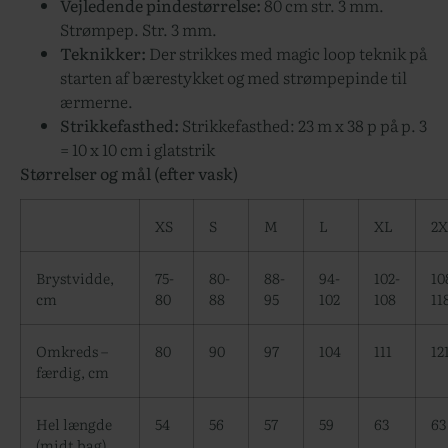
Vejledende pindestørrelse:
80 cm str. 3 mm.
Strømpep. Str. 3 mm.
Teknikker:
Der strikkes med magic loop teknik på
starten af bærestykket og med strømpepinde til
ærmerne.
Strikkefasthed:
Strikkefasthed: 23 m x 38 p på p. 3
= 10 x 10 cm i glatstrik
Størrelser og mål (efter vask)
XS
S
M
L
XL
2
Brystvidde,
75-
80-
88-
94-
102-
10
cm
80
88
95
102
108
11
Omkreds –
80
90
97
104
111
12
færdig, cm
Hel længde
54
56
57
59
63
63
(midt bag),