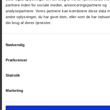
du
partnere inden for sociale medier, annonceringspartnere og
Fingering Weight yarn fra Aurinkokehrä
ønsker i stedet.
analysepartnere. Vores partnere kan kombinere disse data 
andre oplysninger, du har givet dem, eller som de har indsaml
Der kan være forskel i pris hvis du vælger et farvet garn
din brug af deres tjenester.
til bundfarven.
Samtykkevalg
Hvad koster forsendelsen?
Nødvendig
BESKRIVELSE
VASKE ANVISNING
Præferencer
Beskrivelse
Statistik
Kæmmet Finnuld
Marketing
Kæmmet Finnuldsgarn er kamgarn lavet af uld fra
Finnuldsfåret
.
Finnuldsfåret er hjemmehørende i
Finland og udmærker sig ved at være ekstra blødt. Når
ulden kæmmes bliver det ekstra smidigt, glansfuldt og