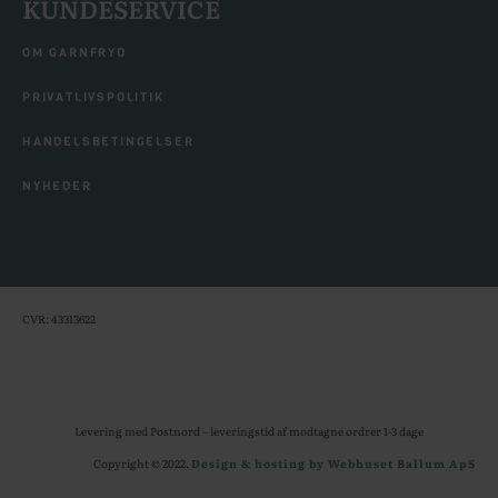
KUNDESERVICE
OM GARNFRYD
PRIVATLIVSPOLITIK
HANDELSBETINGELSER
NYHEDER
CVR: 43313622
Levering med Postnord – leveringstid af modtagne ordrer 1-3 dage
Copyright © 2022.
Design & hosting by Webhuset Ballum ApS