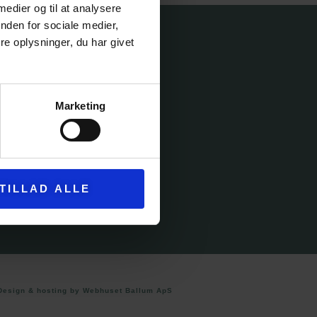
 medier og til at analysere
nden for sociale medier,
e oplysninger, du har givet
ICE
Marketing
IK
ELSER
TILLAD ALLE
Design & hosting by Webhuset Ballum ApS