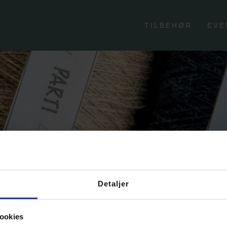
TILBEHØR
EVE
Detaljer
ookies