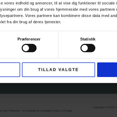
se vores indhold og annoncer, til at vise dig funktioner til sociale
oplysninger om din brug af vores hjemmeside med vores partnere i
ysepartnere. Vores partnere kan kombinere disse data med andr
GORIER
KUNDESERV
et fra din brug af deres tjenester.
OM GARNFRYD
Præferencer
Statistik
PRIVATLIVSPOLIT
FTER
HANDELSBETING
NYHEDER
TILLAD VALGTE
ØR
Copyright © 2022.
ng med Postnord – leveringstid af modtagne ordrer 1-3 dage