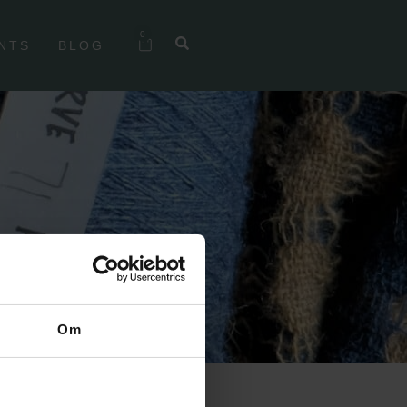
0
NTS
BLOG
Om