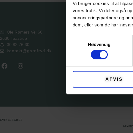
Vi bruger cookies til at tilpas
vores trafik. Vi deler også 
annonceringspartnere og anal
KATE
dem, eller som de har indsaml
Ole Rømers Vej 60
Samtykkevalg
2630 Taastrup
GARN
Nødvendig
30 82 76 30
kontakt@garnfryd.dk
KITS
OPSKRI
EVENTS
AFVIS
TILBEH
CVR: 43313622
Leveri