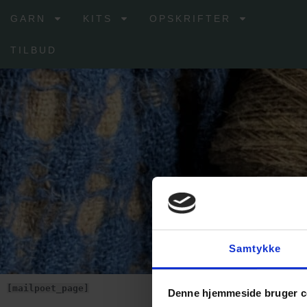
GARN
KITS
OPSKRIFTER
TILBUD
Samtykke
[mailpoet_page]
Denne hjemmeside bruger c