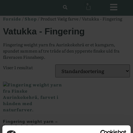
0
Forside
/
Shop
/ Product Vælg farve / Vatukka - Fingering
Vatukka - Fingering
Fingering weight yarn fra Aurinkokehrä er et kamgarn,
spundet sammen af tre tråde af den ypperste finske uld fra
fåreracen Finnsheep.
Viser 1 resultat
Fingering weight yarn –
Aurinkokehrä