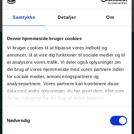
175,00
kr.
–
210,00
kr.
Vælg muligheder
Samtykke
Detaljer
Om
Denne hjemmeside bruger cookies
Vi bruger cookies til at tilpasse vores indhold og
annoncer, til at vise dig funktioner til sociale medier og til
at analysere vores trafik. Vi deler også oplysninger om
din brug af vores hjemmeside med vores partnere inden
for sociale medier, annonceringspartnere og
analysepartnere. Vores partnere kan kombinere disse
data med andre oplysninger, du har givet dem, eller som
Ole Rømers Vej 60
2630 Taastrup
de har indsamlet fra din brug af deres tjenester.
30 82 76 30
kontakt@garnfryd.dk
Samtykkevalg
Nødvendig