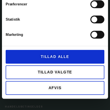
Præferencer
KATEGORIER
Statistik
GARN
KITS
Marketing
OPSKRIFTER
EVENTS
TILLAD ALLE
TILBEHØR
TILLAD VALGTE
KUNDESERVICE
OM GARNFRYD
AFVIS
PRIVATLIVSPOLITIK
HANDELSBETINGELSER