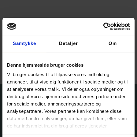
Fingering weight yarn –
Samtykke
Detaljer
Om
Aurinkokehrä
175,00
kr.
–
210,00
kr.
Vælg muligheder
Denne hjemmeside bruger cookies
Vi bruger cookies til at tilpasse vores indhold og
annoncer, til at vise dig funktioner til sociale medier og til
at analysere vores trafik. Vi deler også oplysninger om
din brug af vores hjemmeside med vores partnere inden
for sociale medier, annonceringspartnere og
analysepartnere. Vores partnere kan kombinere disse
data med andre oplysninger, du har givet dem, eller som
de har indsamlet fra din brug af deres tjenester.