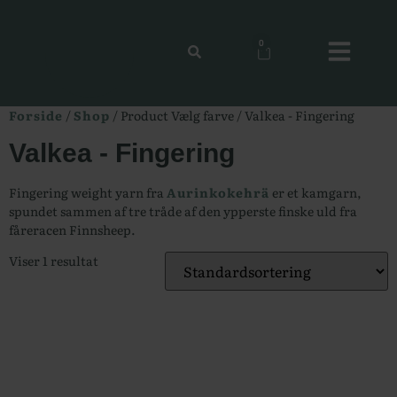
0
Forside
/
Shop
/ Product Vælg farve / Valkea - Fingering
Valkea - Fingering
Fingering weight yarn fra
Aurinkokehrä
er et kamgarn,
spundet sammen af tre tråde af den ypperste finske uld fra
fåreracen Finnsheep.
Viser 1 resultat