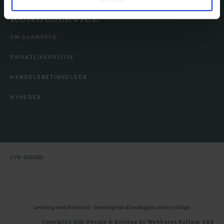
KUNDESERVICE
OM GARNFRYD
PRIVATLIVSPOLITIK
HANDELSBETINGELSER
NYHEDER
CVR: 43313622
Levering med Postnord – leveringstid af modtagne ordrer 1-3 dage
Copyright © 2022.
Design & hosting by Webhuset Ballum ApS