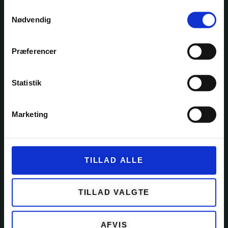
Samtykkevalg
Ole Rømers Vej 60
Nødvendig
2630 Taastrup
30 82 76 30
kontakt@garnfryd.dk
Præferencer
Statistik
KATEGORIER
Marketing
GARN
KITS
TILLAD ALLE
OPSKRIFTER
EVENTS
TILLAD VALGTE
TILBEHØR
AFVIS