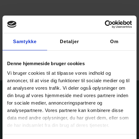
Casasol Candy Cotton
Samtykke
Detaljer
Om
205,00
kr.
Vælg muligheder
Denne hjemmeside bruger cookies
Vi bruger cookies til at tilpasse vores indhold og
annoncer, til at vise dig funktioner til sociale medier og til
at analysere vores trafik. Vi deler også oplysninger om
din brug af vores hjemmeside med vores partnere inden
for sociale medier, annonceringspartnere og
analysepartnere. Vores partnere kan kombinere disse
data med andre oplysninger, du har givet dem, eller som
de har indsamlet fra din brug af deres tjenester.