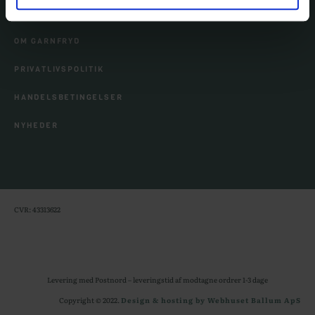
KUNDESERVICE
OM GARNFRYD
PRIVATLIVSPOLITIK
HANDELSBETINGELSER
NYHEDER
CVR: 43313622
Levering med Postnord – leveringstid af modtagne ordrer 1-3 dage
Copyright © 2022.
Design & hosting by Webhuset Ballum ApS