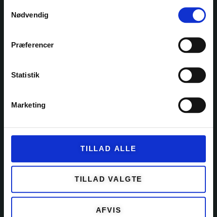
Ole Rømers Vej 60
Samtykkevalg
2630 Taastrup
Nødvendig
30 82 76 30
kontakt@garnfryd.dk
Præferencer
Statistik
KATEGORIER
Marketing
GARN
KITS
TILLAD ALLE
OPSKRIFTER
EVENTS
TILLAD VALGTE
TILBEHØR
AFVIS