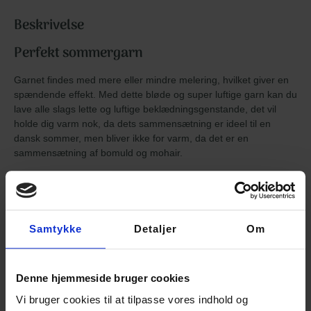
Beskrivelse
Perfekt sommergarn
Garnet findes med mere eller mindre melering, hvilket giver en
spændende effekt. Med dette bløde og super luftige garn kan du
lave alle slags lette og luftige beklædningsgenstande, det vil
holde dig varm nok, da dets sammensætning er ideel til en
dansk sommer, men bliver ikke for varm, da det er en
sammensætning af bomuld og mohair.
Tide Tee
Casasol Candy Cotton passer perfekt til at strikke Tide Tee fra
Hanne Rimmen. Til en str. S-L bruger du kun et nøgle garn!
Samtykke
Detaljer
Om
Denne hjemmeside bruger cookies
Vi bruger cookies til at tilpasse vores indhold og