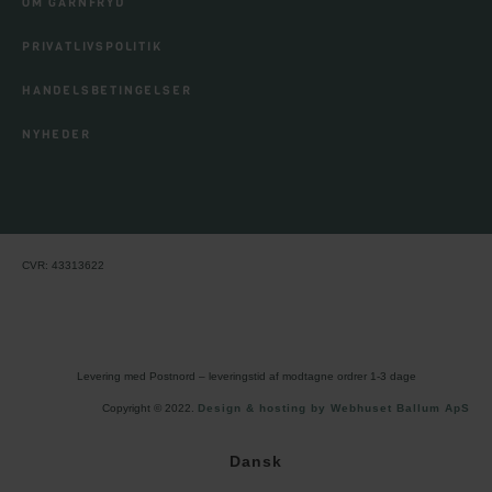
OM GARNFRYD
PRIVATLIVSPOLITIK
HANDELSBETINGELSER
NYHEDER
CVR: 43313622
Levering med Postnord – leveringstid af modtagne ordrer 1-3 dage
Copyright © 2022.
Design & hosting by Webhuset Ballum ApS
Dansk