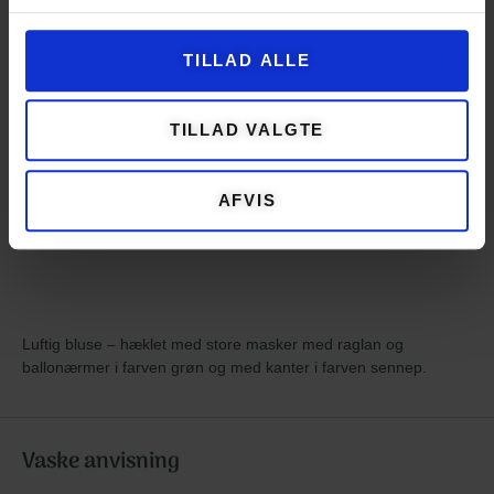
TILLAD ALLE
TILLAD VALGTE
AFVIS
Luftig bluse – hæklet med store masker med raglan og
ballonærmer i farven grøn og med kanter i farven sennep.
Vaske anvisning