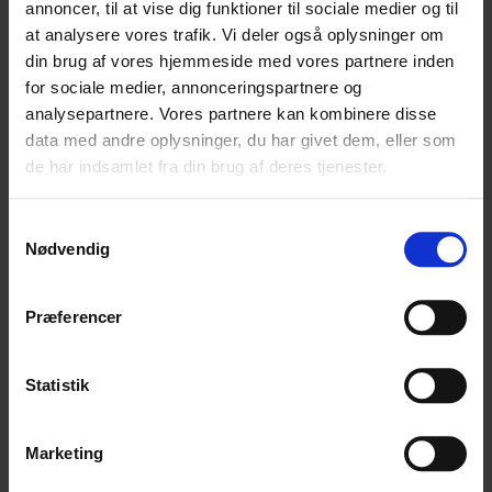
annoncer, til at vise dig funktioner til sociale medier og til
at analysere vores trafik. Vi deler også oplysninger om
din brug af vores hjemmeside med vores partnere inden
for sociale medier, annonceringspartnere og
analysepartnere. Vores partnere kan kombinere disse
data med andre oplysninger, du har givet dem, eller som
de har indsamlet fra din brug af deres tjenester.
Samtykkevalg
Tide Tee strikket i Casasol Candy Cotton, med kanter af Casasol
Nødvendig
bomuld. Designet af Hanne Rimmen.
Hæklet luftig bluse
Præferencer
Du kan selvfølgelig bruge Candy Cotton til at strikke med, som
en spændende følgetråd eller du kan hækle en Luftig Bluse
Statistik
designet af Janne Juul fra Kratte.dk. Til en Hæklet Luftig Bluse
str. 1 (brystvidde 112 cm) skal der bruges 1 nøgle garn og til str.
2 (brystvidde 122 cm) 2 nøgler garn.
Marketing