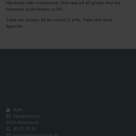
Håndvask eller maskinvask. Ved vask på 40 grader skal det
forventes at det kryber ca 5%.
Tøjet kan stryges på lav varme (1 prik). Tøjet skal tørre
liggende.
Butik
Fængselsvej 1
2620 Albertslund
30 82 76 30
kontakt@garnfryd.dk