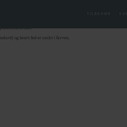
arnfryds Silkemohair
mohair
TILBEHØR
EV
plantemateriale.
dard) og hvert fed er unikt i farven.