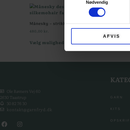
Nødvendig
Månesky – strikkekit med garn og opskrift
480,00
kr.
AFVIS
Vælg muligheder
KATE
Ole Rømers Vej 60
2630 Taastrup
GARN
30 82 76 30
kontakt@garnfryd.dk
KITS
OPSKRI