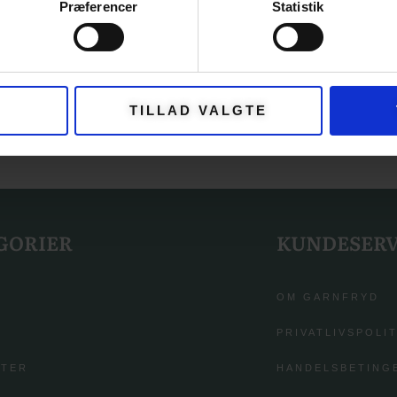
Præferencer
Statistik
TILLAD VALGTE
GORIER
KUNDESERV
OM GARNFRYD
PRIVATLIVSPOLIT
FTER
HANDELSBETING