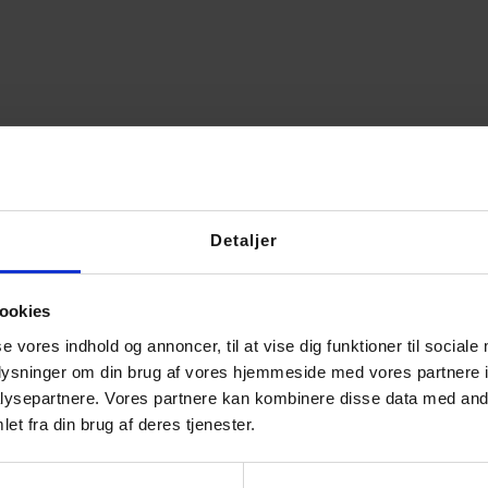
Detaljer
ookies
se vores indhold og annoncer, til at vise dig funktioner til sociale
Garnfryds Silkemohair – lim
oplysninger om din brug af vores hjemmeside med vores partnere i
ysepartnere. Vores partnere kan kombinere disse data med andr
175,00
kr.
–
225,00
kr.
et fra din brug af deres tjenester.
Vælg muligheder