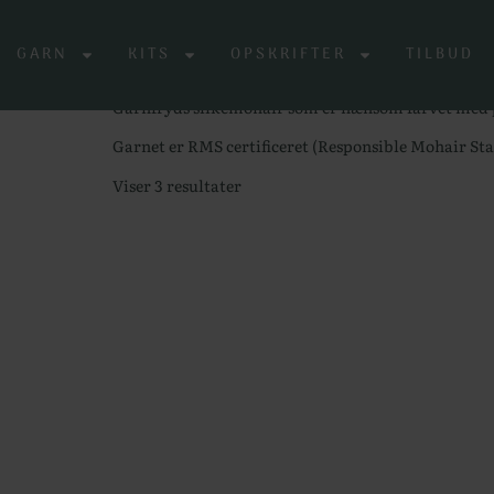
Forside
/
Shop
/ Product Vælg farve / Månelys G
Månelys Garnfryds Silke
GARN
KITS
OPSKRIFTER
TILBUD
Garnfryds silkemohair som er nænsom farvet med 
Garnet er RMS certificeret (Responsible Mohair Stan
Viser 3 resultater