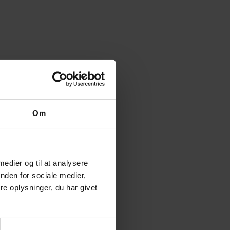
Om
 medier og til at analysere
ited edition
nden for sociale medier,
e oplysninger, du har givet