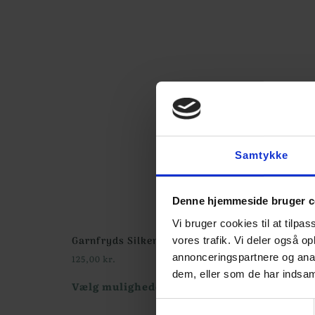
Samtykke
Denne hjemmeside bruger c
Vi bruger cookies til at tilpas
Garnfryds Silkemohair – 25 gr.
vores trafik. Vi deler også 
annonceringspartnere og anal
125,00
kr.
dem, eller som de har indsaml
Vælg muligheder
Samtykkevalg