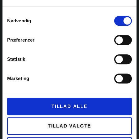
Samtykkevalg
Nødvendig
Ole Rømers Vej 60
2630 Taastrup
30 82 76 30
Præferencer
kontakt@garnfryd.dk
Statistik
Marketing
KATEGORIER
GARN
TILLAD ALLE
KITS
OPSKRIFTER
TILLAD VALGTE
EVENTS