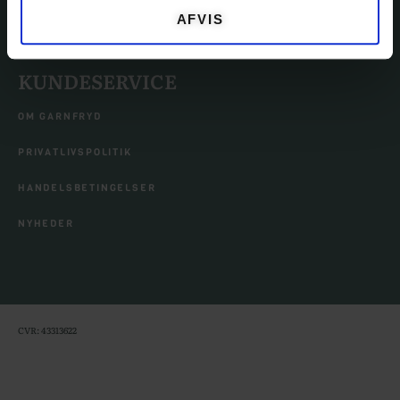
TILBEHØR
AFVIS
KUNDESERVICE
OM GARNFRYD
PRIVATLIVSPOLITIK
HANDELSBETINGELSER
NYHEDER
CVR: 43313622