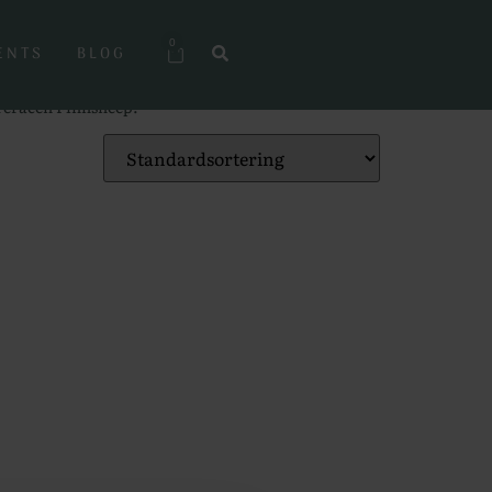
0
ENTS
BLOG
åreracen Finnsheep.