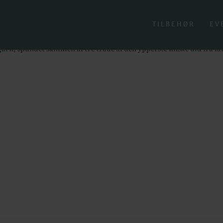
ering
TILBEHØR
EV
rn, spundet sammen af tre tråde af den ypperste finske uld fra f