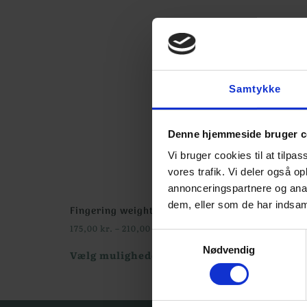
Samtykke
Denne hjemmeside bruger c
Vi bruger cookies til at tilpas
vores trafik. Vi deler også 
annonceringspartnere og anal
dem, eller som de har indsaml
Fingering weight yarn – Aurinkokehrä
175,00
kr.
–
210,00
kr.
Samtykkevalg
Nødvendig
Vælg muligheder