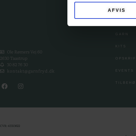
AFVIS
KATE
GARN
KITS
Ole Rømers Vej 60
2630 Taastrup
OPSKRI
30 82 76 30
kontakt@garnfryd.dk
EVENTS
TILBEH
CVR: 43313622