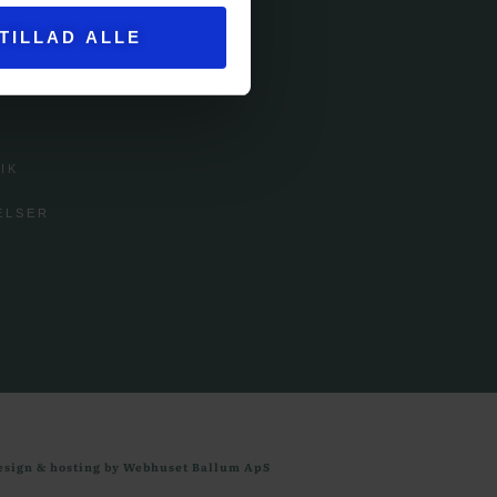
TILLAD ALLE
ICE
IK
ELSER
esign & hosting by Webhuset Ballum ApS