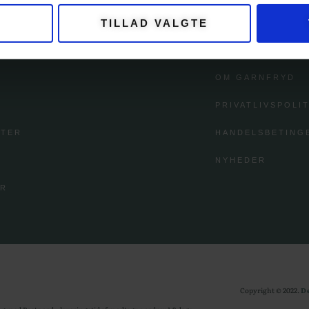
TILLAD VALGTE
GORIER
KUNDESERV
OM GARNFRYD
PRIVATLIVSPOLIT
FTER
HANDELSBETING
NYHEDER
ØR
Copyright © 2022.
D