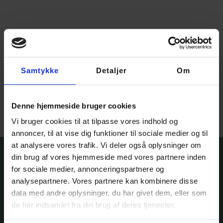
Fingering weight yarn –
Samtykke
Detaljer
Om
Aurinkokehrä
175,00
kr.
–
210,00
kr.
Vælg muligheder
Denne hjemmeside bruger cookies
Vi bruger cookies til at tilpasse vores indhold og
annoncer, til at vise dig funktioner til sociale medier og til
at analysere vores trafik. Vi deler også oplysninger om
din brug af vores hjemmeside med vores partnere inden
for sociale medier, annonceringspartnere og
analysepartnere. Vores partnere kan kombinere disse
data med andre oplysninger, du har givet dem, eller som
de har indsamlet fra din brug af deres tjenester.