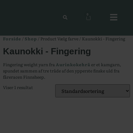
0
Forside
/
Shop
/ Product Vælg farve / Kaunokki - Fingering
Kaunokki - Fingering
Fingering weight yarn fra
Aurinkokehrä
er et kamgarn,
spundet sammen af tre tråde af den ypperste finske uld fra
fåreracen Finnsheep.
Viser 1 resultat