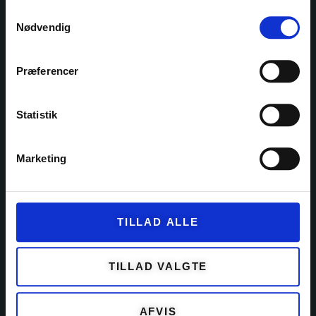
Samtykkevalg
Ole Rømers Vej 60
Nødvendig
2630 Taastrup
30 82 76 30
kontakt@garnfryd.dk
Præferencer
Statistik
KATEGORIER
Marketing
GARN
KITS
TILLAD ALLE
OPSKRIFTER
EVENTS
TILLAD VALGTE
TILBEHØR
AFVIS