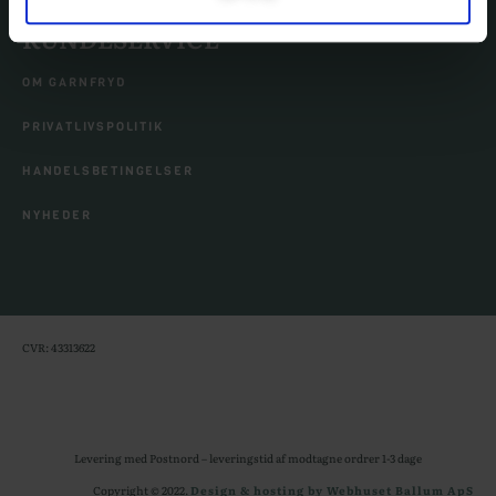
KUNDESERVICE
OM GARNFRYD
PRIVATLIVSPOLITIK
HANDELSBETINGELSER
NYHEDER
CVR: 43313622
Levering med Postnord – leveringstid af modtagne ordrer 1-3 dage
Copyright © 2022.
Design & hosting by Webhuset Ballum ApS