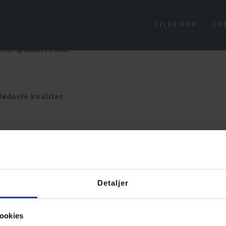
- Skovly Alpaca
a
TILBEHØR
EV
t er spundet i Polen.
Detaljer
GORIER
KUNDESERV
ookies