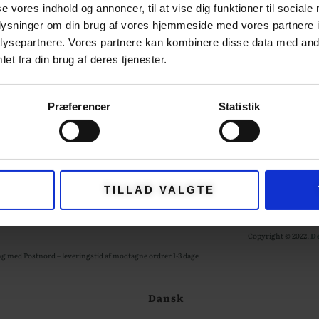
se vores indhold og annoncer, til at vise dig funktioner til sociale
oplysninger om din brug af vores hjemmeside med vores partnere i
OM GARNFRYD
ysepartnere. Vores partnere kan kombinere disse data med andr
PRIVATLIVSPOLIT
et fra din brug af deres tjenester.
FTER
HANDELSBETING
Præferencer
Statistik
NYHEDER
ØR
TILLAD VALGTE
Copyright © 2022.
D
g med Postnord – leveringstid af modtagne ordrer 1-3 dage
Dansk