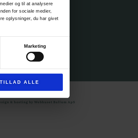
 medier og til at analysere
nden for sociale medier,
e oplysninger, du har givet
IK
ELSER
Marketing
TILLAD ALLE
esign & hosting by Webhuset Ballum ApS