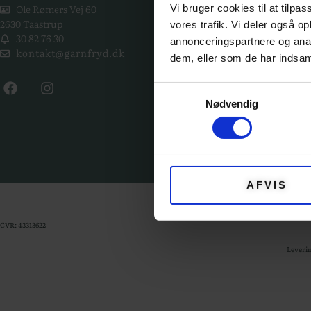
Vi bruger cookies til at tilpas
Ole Rømers Vej 60
2630 Taastrup
vores trafik. Vi deler også 
GARN
30 82 76 30
annonceringspartnere og anal
kontakt@garnfryd.dk
KITS
dem, eller som de har indsaml
OPSKRI
Samtykkevalg
Nødvendig
EVENTS
TILBEH
AFVIS
CVR: 43313622
Leverin