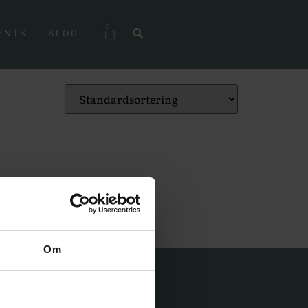
0
ENTS
BLOG
Om
ICE