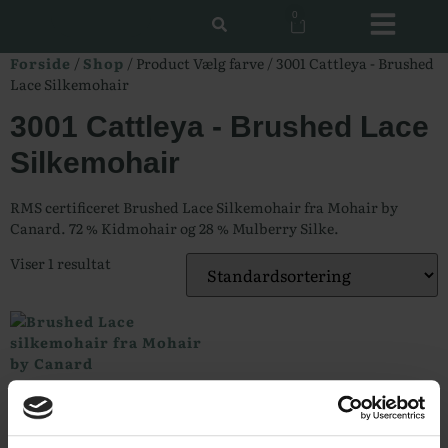
0
Forside
/
Shop
/ Product Vælg farve / 3001 Cattleya - Brushed
Lace Silkemohair
3001 Cattleya - Brushed Lace
Silkemohair
RMS certificeret Brushed Lace Silkemohair fra Mohair by
Canard. 72 % Kidmohair og 28 % Mulberry Silke.
Viser 1 resultat
Brushed Lace fra Mohair
by Canard
86,00
kr.