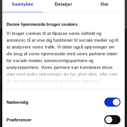
Samtykke
Detaljer
Om
Vælg muligheder
Denne hjemmeside bruger cookies
Vi bruger cookies til at tilpasse vores indhold og
annoncer, til at vise dig funktioner til sociale medier og til
at analysere vores trafik. Vi deler også oplysninger om
din brug af vores hjemmeside med vores partnere inden
for sociale medier, annonceringspartnere og
Ole Rømers Vej 60
analysepartnere. Vores partnere kan kombinere disse
2630 Taastrup
data med andre oplysninger, du har givet dem, eller som
30 82 76 30
kontakt@garnfryd.dk
de har indsamlet fra din brug af deres tjenester.
Samtykkevalg
Nødvendig
KATEGORIER
Præferencer
GARN