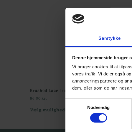
Samtykke
Denne hjemmeside bruger c
Vi bruger cookies til at tilpas
vores trafik. Vi deler også 
annonceringspartnere og anal
dem, eller som de har indsaml
Brushed Lace fra Mohair by Canard
86,00
kr.
Samtykkevalg
Nødvendig
Vælg muligheder