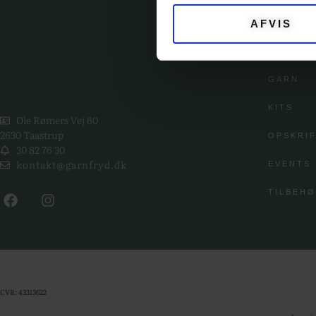
AFVIS
KATE
GARN
KITS
Ole Rømers Vej 60
2630 Taastrup
OPSKRI
30 82 76 30
kontakt@garnfryd.dk
EVENTS
TILBEH
CVR: 43313622