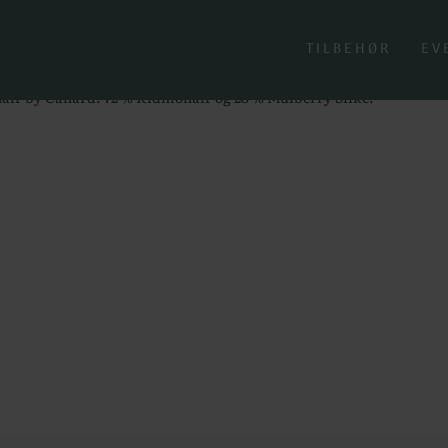
- Brushed Lace Silkemohair
 Silkemohair
TILBEHØR
EV
air by Canard. 72 % Kidmohair og 28 % Mulberry Silke.