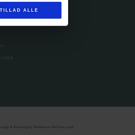
TILLAD ALLE
ICE
IK
ELSER
esign & hosting by Webhuset Ballum ApS