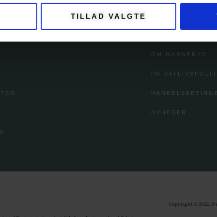
TILLAD VALGTE
GORIER
KUNDESERV
OM GARNFRYD
PRIVATLIVSPOLIT
FTER
HANDELSBETING
NYHEDER
ØR
Copyright © 2022.
D