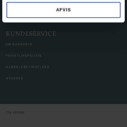
EVENTS
AFVIS
TILBEHØR
KUNDESERVICE
OM GARNFRYD
PRIVATLIVSPOLITIK
HANDELSBETINGELSER
NYHEDER
CVR: 43313622