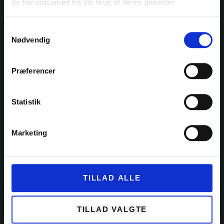
de har indsamlet fra din brug af deres tjenester.
Samtykkevalg
Nødvendig
Ole Rømers Vej 60
2630 Taastrup
Præferencer
30 82 76 30
kontakt@garnfryd.dk
Statistik
Marketing
KATEGORIER
GARN
TILLAD ALLE
KITS
OPSKRIFTER
TILLAD VALGTE