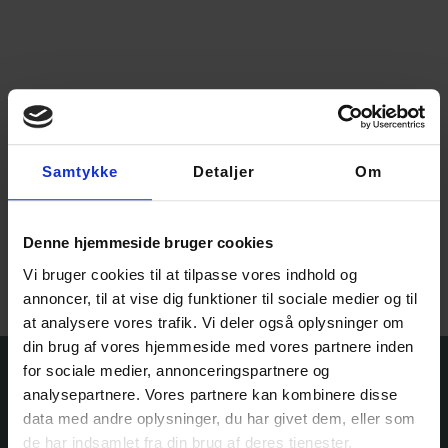
Samtykke
Detaljer
Om
Merino lammeuld
70,00
kr.
Denne hjemmeside bruger cookies
Vælg muligheder
Vi bruger cookies til at tilpasse vores indhold og
annoncer, til at vise dig funktioner til sociale medier og til
at analysere vores trafik. Vi deler også oplysninger om
din brug af vores hjemmeside med vores partnere inden
for sociale medier, annonceringspartnere og
analysepartnere. Vores partnere kan kombinere disse
data med andre oplysninger, du har givet dem, eller som
de har indsamlet fra din brug af deres tjenester.