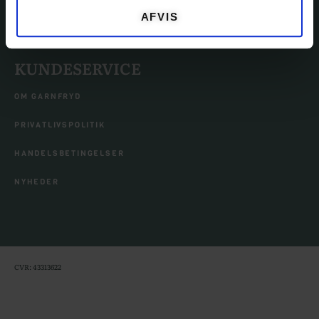
AFVIS
TILBEHØR
KUNDESERVICE
OM GARNFRYD
PRIVATLIVSPOLITIK
HANDELSBETINGELSER
NYHEDER
CVR: 43313622