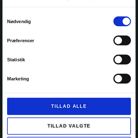
Samtykkevalg
Nødvendig
Ole Rømers Vej 60
2630 Taastrup
30 82 76 30
Præferencer
kontakt@garnfryd.dk
Statistik
Marketing
KATEGORIER
GARN
TILLAD ALLE
KITS
OPSKRIFTER
TILLAD VALGTE
EVENTS