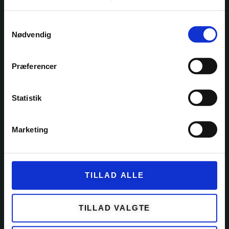
Samtykkevalg
Nødvendig
Ole Rømers Vej 60
2630 Taastrup
30 82 76 30
Præferencer
kontakt@garnfryd.dk
Statistik
Marketing
KATEGORIER
GARN
TILLAD ALLE
KITS
OPSKRIFTER
TILLAD VALGTE
EVENTS