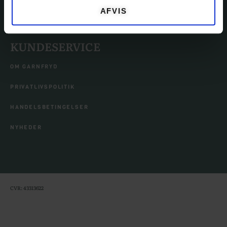
TILBEHØR
AFVIS
KUNDESERVICE
OM GARNFRYD
PRIVATLIVSPOLITIK
HANDELSBETINGELSER
NYHEDER
CVR: 43313622