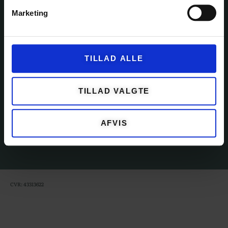
TILBEHØR
Marketing
KUNDESERVICE
TILLAD ALLE
OM GARNFRYD
PRIVATLIVSPOLITIK
TILLAD VALGTE
HANDELSBETINGELSER
AFVIS
NYHEDER
CVR: 43313622