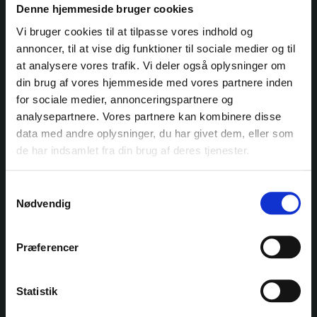
Denne hjemmeside bruger cookies
Vi bruger cookies til at tilpasse vores indhold og
annoncer, til at vise dig funktioner til sociale medier og til
Ole Rømers Vej 60
at analysere vores trafik. Vi deler også oplysninger om
2630 Taastrup
30 82 76 30
din brug af vores hjemmeside med vores partnere inden
kontakt@garnfryd.dk
for sociale medier, annonceringspartnere og
analysepartnere. Vores partnere kan kombinere disse
data med andre oplysninger, du har givet dem, eller som
de har indsamlet fra din brug af deres tjenester.
KATEGORIER
Samtykkevalg
Nødvendig
GARN
KITS
Præferencer
OPSKRIFTER
Statistik
EVENTS