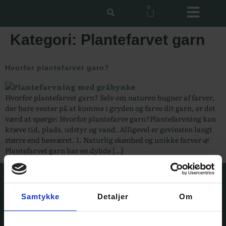
0
Kategori:
Plantefarvet garn
Hvorfor plantefarvet garn?
Hvorfor plantefarvet garn? Selv om naturen bugner af farver,
der bare venter på at komme i gryden og farve dit garn, er det
værd at spørge: Hvorfor plantefarve garn?Plantefarvning kan
kræve tid, plads, udstyr og vand. Alligevel er gevinsten langt
større end besværet. 1. Naturlig skønhed og unikke farver 🌿
Plantefarvet garn har en dybde […]
Samtykke
Detaljer
Om