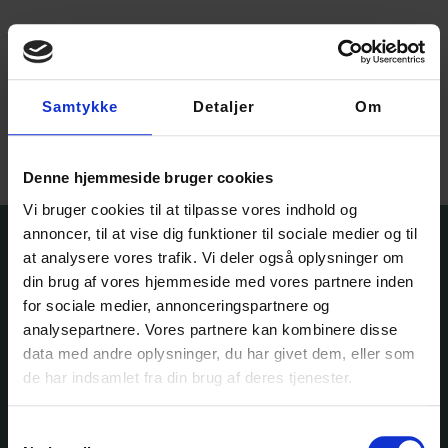
Måske har du også hørt det før: “Uld kradser altid.” Men passer
Samtykke
Detaljer
Om
det egentlig? Svaret er nej – især når du vælger de rette
kvaliteter. Garnfryds Finnuldsgarn, som Garnfryd Tee er
strikket i, er et godt eksempel på, hvor blød og behagelig uld
Denne hjemmeside bruger cookies
kan være helt tæt på huden.
Vi bruger cookies til at tilpasse vores indhold og
annoncer, til at vise dig funktioner til sociale medier og til
at analysere vores trafik. Vi deler også oplysninger om
din brug af vores hjemmeside med vores partnere inden
for sociale medier, annonceringspartnere og
analysepartnere. Vores partnere kan kombinere disse
data med andre oplysninger, du har givet dem, eller som
de har indsamlet fra din brug af deres tjenester.
Ole Rømers Vej 60
2630 Taastrup
Samtykkevalg
30 82 76 30