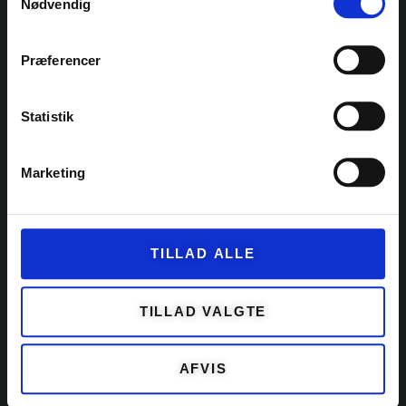
Nødvendig
kontakt@garnfryd.dk
Præferencer
Statistik
KATEGORIER
GARN
Marketing
KITS
OPSKRIFTER
TILLAD ALLE
EVENTS
TILBEHØR
TILLAD VALGTE
KUNDESERVICE
AFVIS