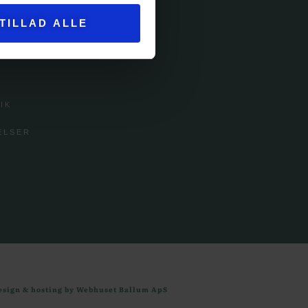
TILLAD ALLE
ICE
IK
ELSER
esign & hosting by Webhuset Ballum ApS