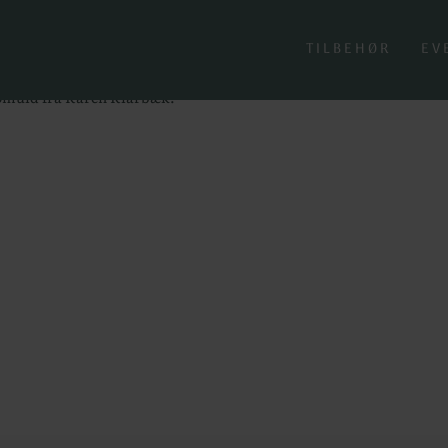
sion Bomuld 8/4
/4
TILBEHØR
EV
bomuld fra Karen Klarbæk.