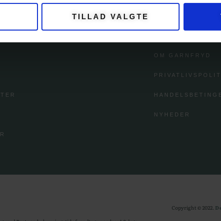
TILLAD VALGTE
GORIER
KUNDESERV
OM GARNFRYD
PRIVATLIVSPOLIT
FTER
HANDELSBETING
NYHEDER
ØR
Copyright © 2022.
D