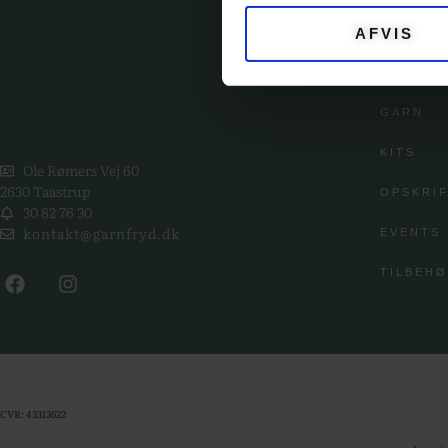
AFVIS
KATE
GARN
KITS
Ole Rømers Vej 60
2630 Taastrup
OPSKRI
30 82 76 30
kontakt@garnfryd.dk
EVENTS
TILBEH
CVR: 43313622