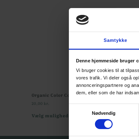
Samtykke
Denne hjemmeside bruger c
Vi bruger cookies til at tilpas
vores trafik. Vi deler også 
annonceringspartnere og anal
dem, eller som de har indsaml
Organic Color Cotton 8/4 fra Karen Klarbæk
20,00
kr.
Samtykkevalg
Nødvendig
Vælg muligheder