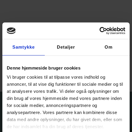
Samtykke
Detaljer
Om
Casasol GOTS kæmmet
bomuldsgarn M
58,00
kr.
Denne hjemmeside bruger cookies
Vælg muligheder
Vi bruger cookies til at tilpasse vores indhold og
annoncer, til at vise dig funktioner til sociale medier og til
at analysere vores trafik. Vi deler også oplysninger om
din brug af vores hjemmeside med vores partnere inden
for sociale medier, annonceringspartnere og
analysepartnere. Vores partnere kan kombinere disse
data med andre oplysninger, du har givet dem, eller som
de har indsamlet fra din brug af deres tjenester.