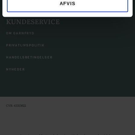
AFVIS
KUNDESERVICE
OM GARNFRYD
PRIVATLIVSPOLITIK
HANDELSBETINGELSER
NYHEDER
CVR: 43313622