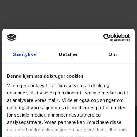
Samtykke
Detaljer
Om
Garnfryd Sweater –
strikkekit med opskrift og
garn
840,00
kr.
–
1.260,00
kr.
Denne hjemmeside bruger cookies
Vælg muligheder
Vi bruger cookies til at tilpasse vores indhold og
annoncer, til at vise dig funktioner til sociale medier og til
at analysere vores trafik. Vi deler også oplysninger om
din brug af vores hjemmeside med vores partnere inden
for sociale medier, annonceringspartnere og
analysepartnere. Vores partnere kan kombinere disse
data med andre oplysninger, du har givet dem, eller som
de har indsamlet fra din brug af deres tjenester.