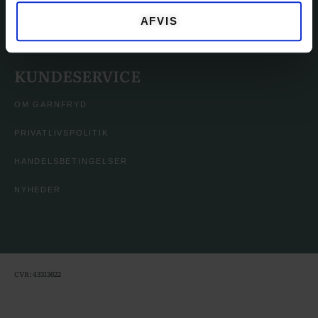
AFVIS
TILBEHØR
KUNDESERVICE
OM GARNFRYD
PRIVATLIVSPOLITIK
HANDELSBETINGELSER
NYHEDER
CVR: 43313622