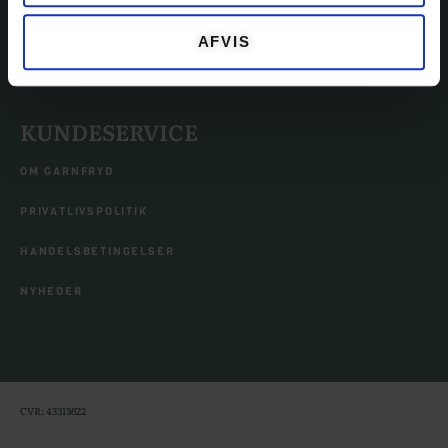
EVENTS
AFVIS
TILBEHØR
KUNDESERVICE
OM GARNFRYD
PRIVATLIVSPOLITIK
HANDELSBETINGELSER
NYHEDER
CVR: 43313622