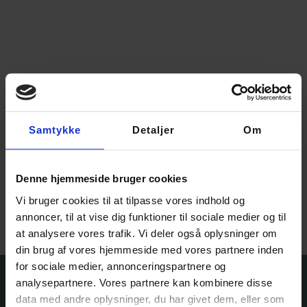
Samtykke
Detaljer
Om
Garnfryds Tencel S
Denne hjemmeside bruger cookies
110,00
kr.
–
150,00
kr.
Vi bruger cookies til at tilpasse vores indhold og
Vælg muligheder
annoncer, til at vise dig funktioner til sociale medier og til
at analysere vores trafik. Vi deler også oplysninger om
din brug af vores hjemmeside med vores partnere inden
for sociale medier, annonceringspartnere og
analysepartnere. Vores partnere kan kombinere disse
data med andre oplysninger, du har givet dem, eller som