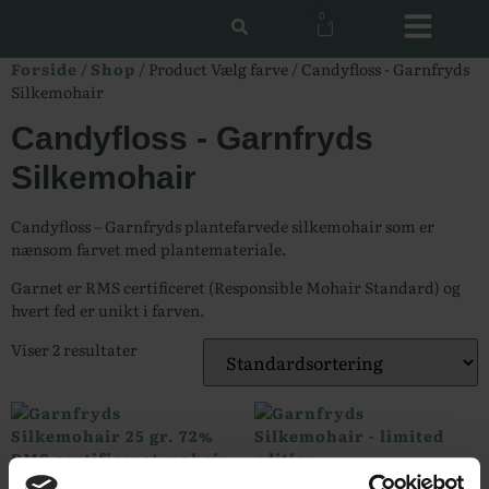
0
Forside
/
Shop
/ Product Vælg farve / Candyfloss - Garnfryds
Silkemohair
Candyfloss - Garnfryds
Silkemohair
Candyfloss – Garnfryds plantefarvede silkemohair som er
nænsom farvet med plantemateriale.
Garnet er RMS certificeret (Responsible Mohair Standard) og
hvert fed er unikt i farven.
Viser 2 resultater