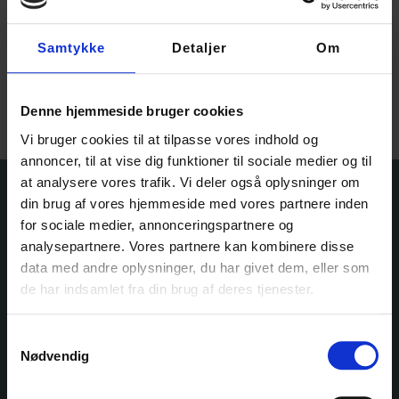
Garnfryds Silkemohair –
limited edition
Garnfryds Silkemohair –
25 gr.
175,00
kr.
–
225,00
kr.
Samtykke
Detaljer
Om
125,00
kr.
Vælg muligheder
Vælg muligheder
Denne hjemmeside bruger cookies
Vi bruger cookies til at tilpasse vores indhold og
annoncer, til at vise dig funktioner til sociale medier og til
at analysere vores trafik. Vi deler også oplysninger om
din brug af vores hjemmeside med vores partnere inden
for sociale medier, annonceringspartnere og
analysepartnere. Vores partnere kan kombinere disse
Ole Rømers Vej 60
data med andre oplysninger, du har givet dem, eller som
2630 Taastrup
de har indsamlet fra din brug af deres tjenester.
30 82 76 30
kontakt@garnfryd.dk
Samtykkevalg
Nødvendig