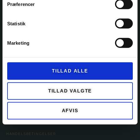
Præferencer
KATEGORIER
Statistik
GARN
KITS
Marketing
OPSKRIFTER
EVENTS
TILLAD ALLE
TILBEHØR
TILLAD VALGTE
KUNDESERVICE
OM GARNFRYD
AFVIS
PRIVATLIVSPOLITIK
HANDELSBETINGELSER